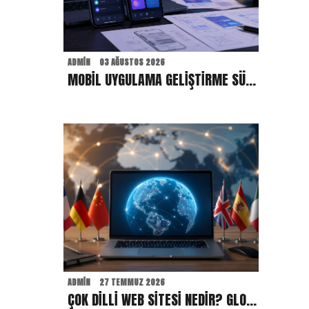
ADMIN
03 AĞUSTOS 2026
MOBIL UYGULAMA GELIŞTIRME SÜRECI: IOS VE ANDROID UYGULAMALAR MARKALARA NE KAZANDIRIR?
ADMIN
27 TEMMUZ 2026
ÇOK DILLI WEB SITESI NEDIR? GLOBAL HEDEF KITLEYE ULAŞMAK İSTEYEN MARKALAR İÇIN AVANTAJLARI