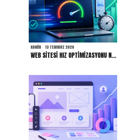
ADMIN
13 TEMMUZ 2026
WEB SITESI HIZ OPTIMIZASYONU NEDIR? KULLANICI DENEYIMI VE SEO İÇIN ÖNEMI