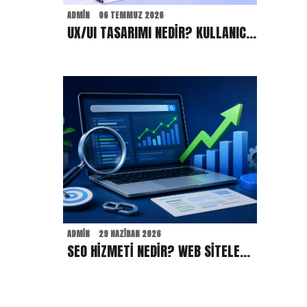
ADMIN
06 TEMMUZ 2026
UX/UI TASARIMI NEDIR? KULLANICI DENEYIMI WEB SITESI BAŞARISINI NASIL ETKILER?
ADMIN
29 HAZIRAN 2026
SEO HIZMETI NEDIR? WEB SITELERI GOOGLE’DA NASIL DAHA GÖRÜNÜR HALE GELIR?